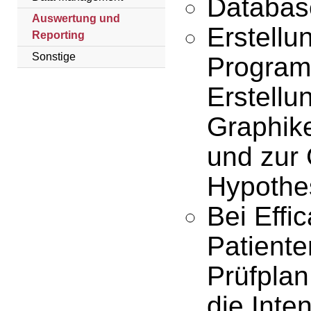
Databas
Auswertung und
Erstellu
Reporting
Sonstige
Program
Erstellu
Graphik
und zur
Hypothe
Bei Effi
Patiente
Prüfplan 
die Inte